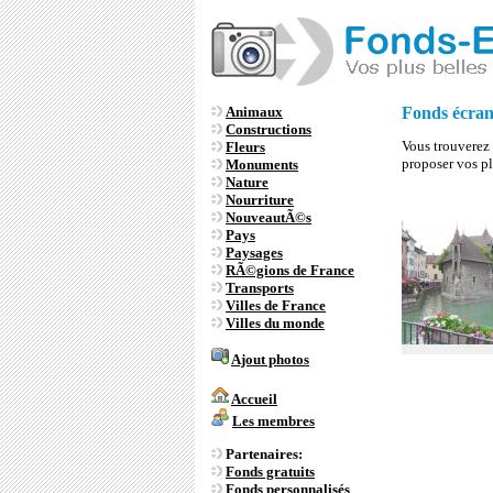
Animaux
Fonds écran
Constructions
Vous trouverez 
Fleurs
proposer vos pl
Monuments
Nature
Nourriture
NouveautÃ©s
Pays
Paysages
RÃ©gions de France
Transports
Villes de France
Villes du monde
Ajout photos
Accueil
Les membres
Partenaires:
Fonds gratuits
Fonds personnalisés