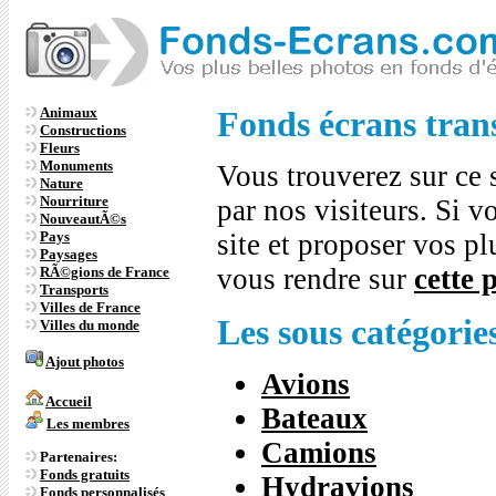
Animaux
Fonds écrans tran
Constructions
Fleurs
Monuments
Vous trouverez sur ce s
Nature
Nourriture
par nos visiteurs. Si v
NouveautÃ©s
Pays
site et proposer vos p
Paysages
vous rendre sur
cette 
RÃ©gions de France
Transports
Villes de France
Les sous catégories
Villes du monde
Ajout photos
Avions
Accueil
Bateaux
Les membres
Camions
Partenaires:
Fonds gratuits
Hydravions
Fonds personnalisés