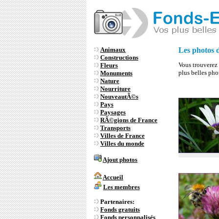
Animaux
Les photos d
Constructions
Vous trouverez 
Fleurs
plus belles pho
Monuments
Nature
Nourriture
NouveautÃ©s
Pays
Paysages
RÃ©gions de France
Transports
Villes de France
Villes du monde
Ajout photos
Accueil
Les membres
Partenaires:
Fonds gratuits
Fonds personnalisés