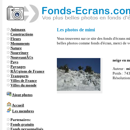
Animaux
Les photos de mimi
Constructions
Vous trouverez sur ce site des fonds d'écrans mi
Fleurs
belles photos comme fonds d'écran, merci de v
Monuments
Nature
Nourriture
NouveautÃ©s
neige en m
Pays
Paysages
Auteur :
m
RÃ©gions de France
Poids : 74
Transports
Résolution
Villes de France
Villes du monde
Ajout photos
Accueil
Les membres
Partenaires:
Fonds gratuits
Fonds personnalisés