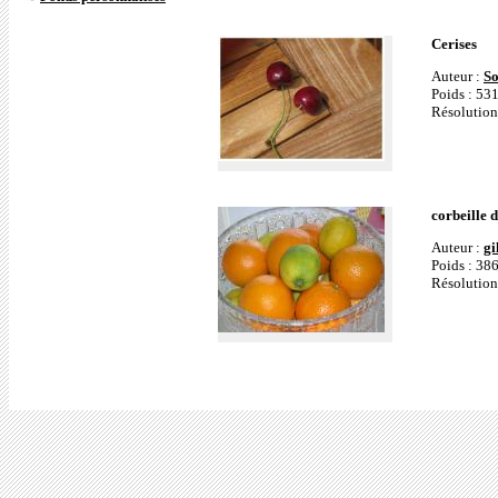
Cerises
Auteur :
S
Poids : 53
Résolution
corbeille d
Auteur :
gi
Poids : 38
Résolution