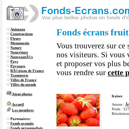
Animaux
Fonds écrans fruit
Constructions
Fleurs
Monuments
Vous trouverez sur ce s
Nature
Nourriture
nos visiteurs. Si vous 
NouveautÃ©s
Pays
et proposer vos plus b
Paysages
vous rendre sur
cette 
RÃ©gions de France
Transports
Villes de France
Villes du monde
Ajout photos
fraises
Auteur :
Ã
Accueil
Poids : 52
Les membres
Résolution
Partenaires:
Fonds gratuits
Fonds personnalisés