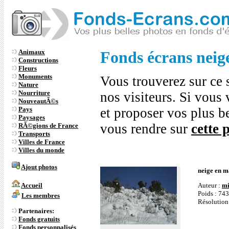
Animaux
Fonds écrans neig
Constructions
Fleurs
Monuments
Vous trouverez sur ce 
Nature
Nourriture
nos visiteurs. Si vous 
NouveautÃ©s
Pays
et proposer vos plus b
Paysages
vous rendre sur
cette 
RÃ©gions de France
Transports
Villes de France
Villes du monde
Ajout photos
neige en m
Auteur :
m
Accueil
Poids : 74
Les membres
Résolution
Partenaires:
Fonds gratuits
Fonds personnalisés