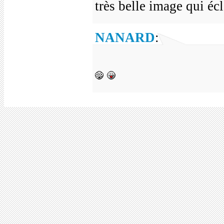
très belle image qui écl
NANARD
: