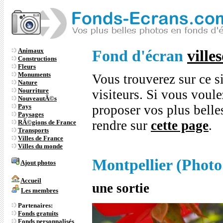
Animaux
Fond d'écran
ville
Constructions
Fleurs
Monuments
Vous trouverez sur ce s
Nature
Nourriture
visiteurs. Si vous voule
NouveautÃ©s
Pays
proposer vos plus bell
Paysages
rendre sur
cette page
.
RÃ©gions de France
Transports
Villes de France
Villes du monde
Montpellier (Photo
Ajout photos
Accueil
une sortie
Les membres
Partenaires:
Fonds gratuits
Fonds personnalisés