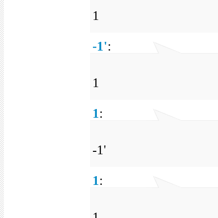
1
-1'
:
1
1
:
-1'
1
:
1