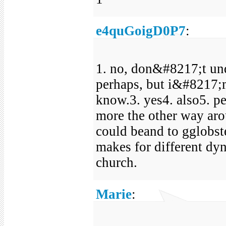
e4quGoigD0P7
:
1. no, don&#8217;t und
perhaps, but i&#8217;
know.3. yes4. also5. 
more the other way aro
could beand to gglobst
makes for different dy
church.
Marie
: