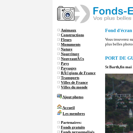
Animaux
Fond d'écra
Constructions
Vous trouverez sur
Fleurs
plus belles phot
Monuments
Nature
Nourriture
PORT DE GUS
NouveautÃ©s
Pays
St Barth,fin mai
Paysages
RÃ©gions de France
Transports
Villes de France
Villes du monde
Ajout photos
Accueil
Les membres
Partenaires:
Fonds gratuits
Fonds personnalisés