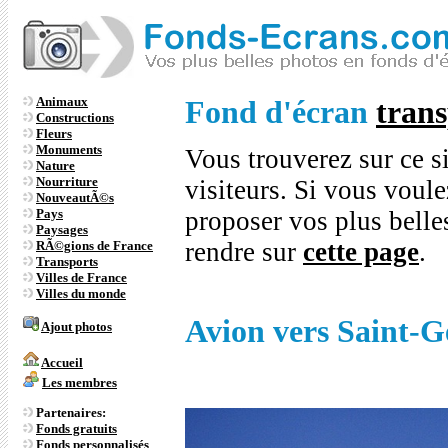
Animaux
Fond d'écran
trans
Constructions
Fleurs
Monuments
Vous trouverez sur ce s
Nature
Nourriture
visiteurs. Si vous voule
NouveautÃ©s
Pays
proposer vos plus bell
Paysages
rendre sur
cette page
.
RÃ©gions de France
Transports
Villes de France
Villes du monde
Avion vers Saint-G
Ajout photos
Accueil
Les membres
Partenaires:
Fonds gratuits
Fonds personnalisés