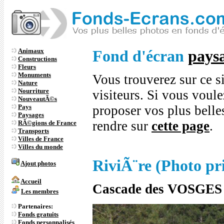
Animaux
Fond d'écran
pays
Constructions
Fleurs
Monuments
Vous trouverez sur ce s
Nature
Nourriture
visiteurs. Si vous voule
NouveautÃ©s
Pays
proposer vos plus bell
Paysages
rendre sur
cette page
.
RÃ©gions de France
Transports
Villes de France
Villes du monde
RiviÃ¨re (Photo pr
Ajout photos
Accueil
Cascade des VOSGES
Les membres
Partenaires:
Fonds gratuits
Fonds personnalisés