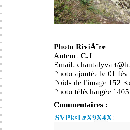
Photo RiviÃ¨re
Auteur:
C.J
Email: chantalyvart@ho
Photo ajoutée le 01 fév
Poids de l'image 152 K
Photo téléchargée 1405
Commentaires :
SVPksLzX9X4X
: