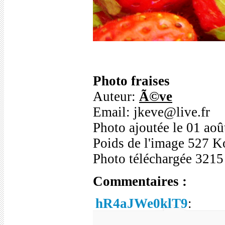
Photo fraises
Auteur:
Ã©ve
Email: jkeve@live.fr
Photo ajoutée le 01 ao
Poids de l'image 527 K
Photo téléchargée 3215
Commentaires :
hR4aJWe0klT9
: