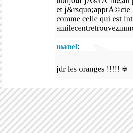
bonjour jÃ©rÃ´me,ah pa
et j&rsquo;apprÃ©ci
comme celle qui est i
amilecentretrouvezmmoi
manel
:
jdr les oranges !!!!!