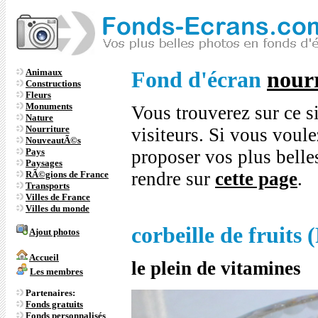
Animaux
Fond d'écran
nour
Constructions
Fleurs
Monuments
Vous trouverez sur ce s
Nature
Nourriture
visiteurs. Si vous voule
NouveautÃ©s
Pays
proposer vos plus bell
Paysages
rendre sur
cette page
.
RÃ©gions de France
Transports
Villes de France
Villes du monde
corbeille de fruits
Ajout photos
Accueil
le plein de vitamines
Les membres
Partenaires:
Fonds gratuits
Fonds personnalisés