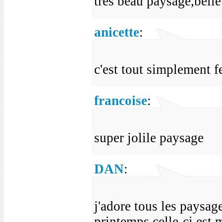
très beau paysage,bell
anicette
:
c'est tout simplement 
francoise
:
super jolile paysage
DAN
:
j'adore tous les paysa
printemps.celle-ci est