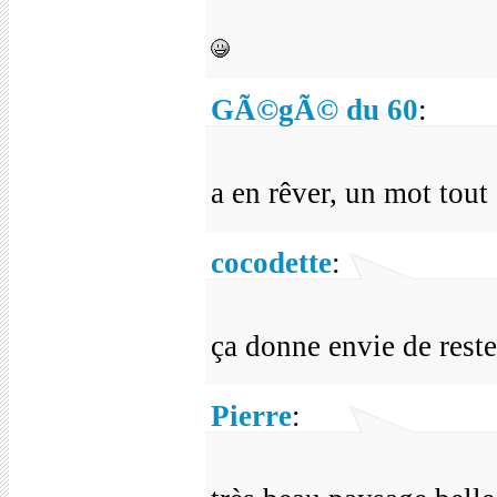
GÃ©gÃ© du 60
:
a en rêver, un mot tou
cocodette
:
ça donne envie de rest
Pierre
: