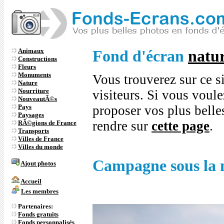
Animaux
Fond d'écran
natu
Constructions
Fleurs
Monuments
Vous trouverez sur ce s
Nature
Nourriture
visiteurs. Si vous voule
NouveautÃ©s
Pays
proposer vos plus bell
Paysages
rendre sur
cette page
.
RÃ©gions de France
Transports
Villes de France
Villes du monde
Campagne sous la n
Ajout photos
Accueil
Les membres
Partenaires:
Fonds gratuits
Fonds personnalisés