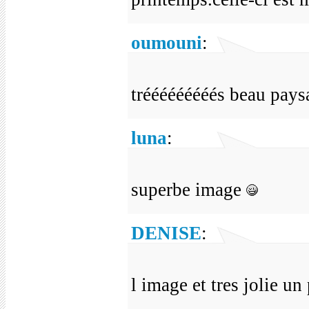
oumouni
:
trééééééééés beau pay
luna
:
superbe image
DENISE
:
l image et tres jolie u