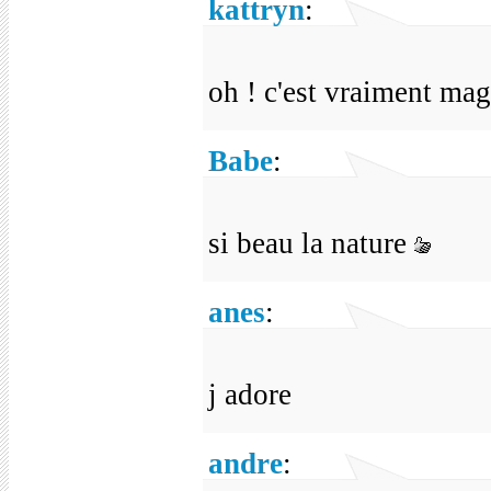
kattryn
:
oh ! c'est vraiment magn
Babe
:
si beau la nature
anes
:
j adore
andre
: