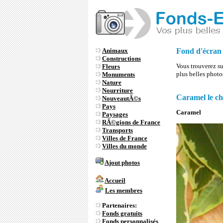
Animaux
Fond d'écra
Constructions
Vous trouverez sur
Fleurs
plus belles phot
Monuments
Nature
Nourriture
Caramel le ch
NouveautÃ©s
Pays
Caramel
Paysages
RÃ©gions de France
Transports
Villes de France
Villes du monde
Ajout photos
Accueil
Les membres
Partenaires:
Fonds gratuits
Fonds personnalisés